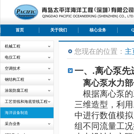
首页
关于我们
核心业务
机械工程
您现在的位置：
主
电仪工程
一、.离心泵先
空调技术
钢结构工程
离心泵水力部
涂装防腐工程
根据离心泵的工
工艺管线和海底管线工程
三维造型，利用AN
海洋设备制造
中进行数值模拟
采办业务
组不同流量工况