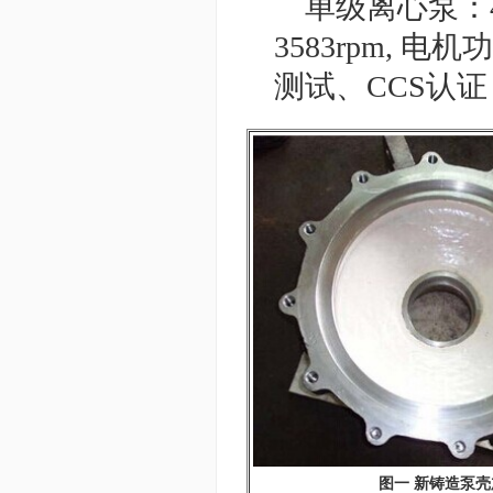
单级离心泵：4H
3583rpm, 电
测试、CCS认
图一 新铸造泵